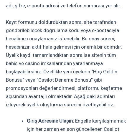
adı, şifre, e-posta adresi ve telefon numarası yer alır.
Kayıt formunu doldurduktan sonra, site tarafından
gönderilebilecek doğrulama kodu veya e-postasıyla
hesabınızı onaylamanız istenebilir. Bu onay süreci,
hesabınızın aktif hale gelmesi için önemli bir adımdır.
Üyelik kaydı tamamlandıktan sonra ise sitenin tüm
bahis ve casino imkanlarından yararlanmaya
başlayabilirsiniz. Özellikle yeni üyelerin “Hoş Geldin
Bonusu” veya “Casilot Deneme Bonusu” gibi
promosyonları değerlendirmesi, platformu keşfetme
açısından avantajlı olmaktadır. Aşağıdaki adımları
izleyerek üyelik oluşturma sürecini özetleyebiliriz:
Giriş Adresine Ulaşın:
Engelle karşılaşmamak
için her zaman en son güncellenen Casilot