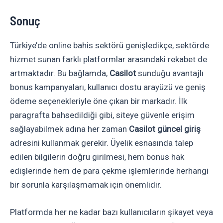
Sonuç
Türkiye’de online bahis sektörü genişledikçe, sektörde
hizmet sunan farklı platformlar arasındaki rekabet de
artmaktadır. Bu bağlamda,
Casilot
sunduğu avantajlı
bonus kampanyaları, kullanıcı dostu arayüzü ve geniş
ödeme seçenekleriyle öne çıkan bir markadır. İlk
paragrafta bahsedildiği gibi, siteye güvenle erişim
sağlayabilmek adına her zaman
Casilot güncel giriş
adresini kullanmak gerekir. Üyelik esnasında talep
edilen bilgilerin doğru girilmesi, hem bonus hak
edişlerinde hem de para çekme işlemlerinde herhangi
bir sorunla karşılaşmamak için önemlidir.
Platformda her ne kadar bazı kullanıcıların şikayet veya