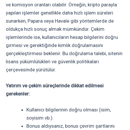
ve komisyon oranları olabilir. Örneğin, kripto parayla
yapılan işlemler genellikle daha hızlı işlem süreleri
sunarken, Papara veya Havale gibi yöntemlerde de
oldukça hızlı sonuç almak mümkündür. Çekim
işlemlerinde ise, kullanıcıların hesap bilgilerini doğru
girmesi ve gerektiğinde kimlik doğrulamasını
gerçekleştirmesi beklenir. Bu doğrulama talebi, sitenin
lisans yükümlülükleri ve güvenlik politikaları
çerçevesinde yürütülür.
Yatırım ve çekim süreçlerinde dikkat edilmesi
gerekenler:
Kullanıcı bilgilerinin doğru olması (isim,
soyisim vb.).
Bonus aldıysanız, bonus çevrim şartlarını