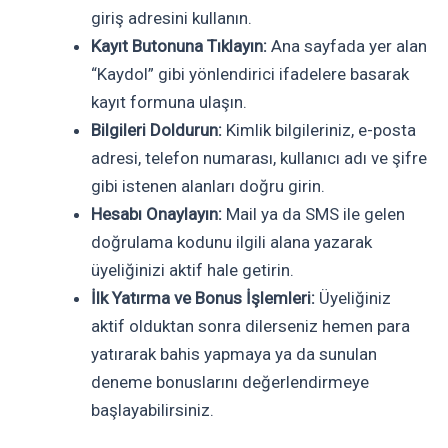
giriş adresini kullanın.
Kayıt Butonuna Tıklayın:
Ana sayfada yer alan
“Kaydol” gibi yönlendirici ifadelere basarak
kayıt formuna ulaşın.
Bilgileri Doldurun:
Kimlik bilgileriniz, e-posta
adresi, telefon numarası, kullanıcı adı ve şifre
gibi istenen alanları doğru girin.
Hesabı Onaylayın:
Mail ya da SMS ile gelen
doğrulama kodunu ilgili alana yazarak
üyeliğinizi aktif hale getirin.
İlk Yatırma ve Bonus İşlemleri:
Üyeliğiniz
aktif olduktan sonra dilerseniz hemen para
yatırarak bahis yapmaya ya da sunulan
deneme bonuslarını değerlendirmeye
başlayabilirsiniz.