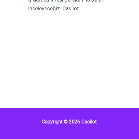
inceleyeceğiz. Casilot ...
Copyright © 2026 Casilot